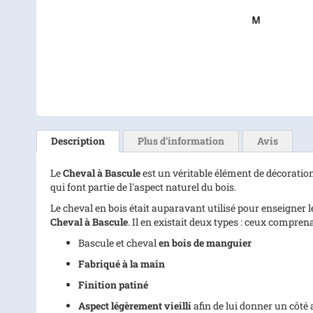
Skip
to
the
beginning
of
the
images
gallery
Description
Plus d’information
Avis
Le
Cheval à Bascule
est un véritable élément de décoration
qui font partie de l'aspect naturel du bois.
Le cheval en bois était auparavant utilisé pour enseigner l
Cheval à Bascule
. Il en existait deux types : ceux compr
Bascule et cheval
en bois de manguier
Fabriqué à la main
Finition patiné
Aspect légèrement vieilli
afin de lui donner un côté