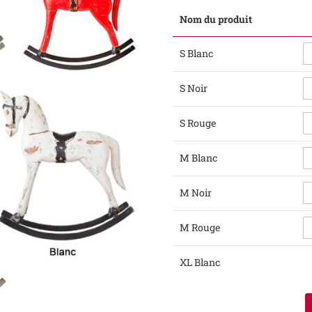
Nom du produit
Articles
S Blanc
du
produit
groupé
S Noir
S Rouge
M Blanc
M Noir
M Rouge
XL Blanc