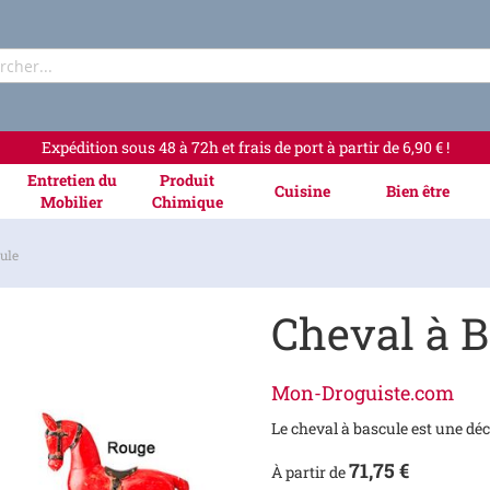
Rechercher
Expédition sous 48 à 72h et frais de port à partir de 6,90 € !
Entretien du
Produit
Cuisine
Bien être
Mobilier
Chimique
ule
Cheval à B
Mon-Droguiste.com
Le cheval à bascule est une déc
71,75 €
À partir de