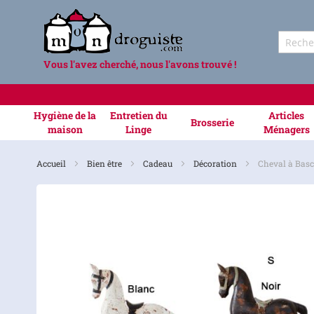
Vous l'avez cherché, nous l'avons trouvé !
Hygiène de la
Entretien du
Articles
Brosserie
maison
Linge
Ménagers
Accueil
Bien être
Cadeau
Décoration
Cheval à Basc
Skip
to
the
end
of