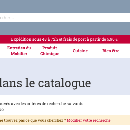
Rechercher
Expédition sous 48 à 72h et frais de port à partir de 6,90 € !
Entretien du
Produit
Cuisine
Bien être
Mobilier
Chimique
ans le catalogue
ouvés avec les critères de recherche suivants
ko
e trouvez pas ce que vous cherchez ?
Modifier votre recherche