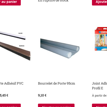
En rupture de stock
 au panier
Ajoute
rte Adhésif PVC
Bourrelet de Porte 95cm
Joint Ad
Profil E
5,45 €
9,10 €
À partir de