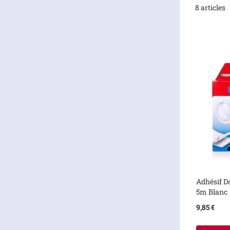
8
articles
Adhésif D
5m Blanc
9,85 €