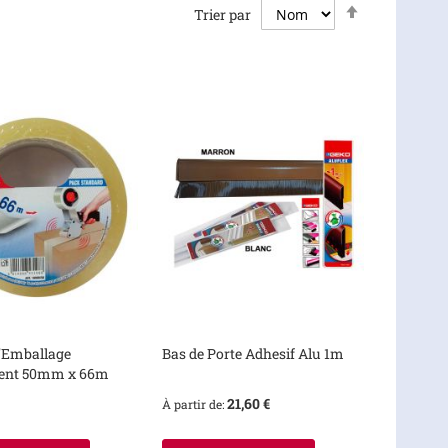
Par
Trier par
ordre
décroissant
d'Emballage
Bas de Porte Adhesif Alu 1m
ent 50mm x 66m
21,60 €
À partir de