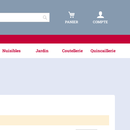
PANIER
COMPTE
Rechercher
Nuisibles
Jardin
Coutellerie
Quincaillerie