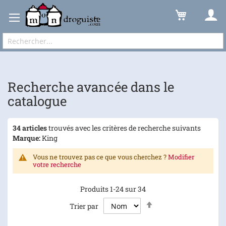
Recherche avancée dans le catalogue
Résultats
Expédition sous 48 à 72h et frais de port à partir de 6,90 € !
Recherche avancée dans le
catalogue
34 articles
trouvés avec les critères de recherche suivants
Marque:
King
Vous ne trouvez pas ce que vous cherchez ?
Modifier
votre recherche
Produits
1
-
24
sur
34
Par
Trier par
ordre
décroissant