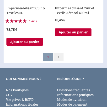
Imperméabilisant Cuir &
Imperméabilisant Cuir et
Textiles 5L
Textile Aérosol 400ml
Évaluation:
10,45 €
1
Avis
100%
78,75 €
Ajouter au panier
Ajouter au panier
Page
Vous lisez actuellement la page
Page
1
2
QUI SOMMES NOUS ?
BESOIN D'AIDE ?
Nos Boutiques
Questions fréquentes
CGV
Informations pratiques
Vie privée & RGPD
Modes de livraison
Informations légales
Modes de paiement