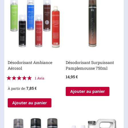
Désodorisant Ambiance
Désodorisant Surpuissant
Aérosol
Pamplemousse 750ml
Évaluation:
14,95 €
1
Avis
100%
7,85 €
À partir de
Ajouter au panier
Ajouter au panier