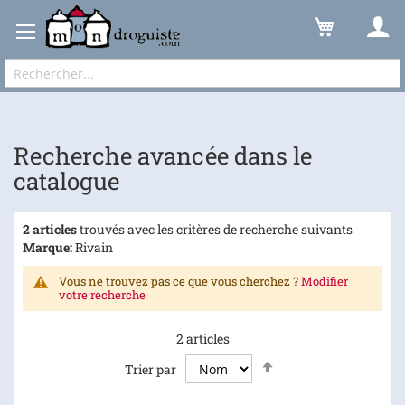
Recherche avancée dans le catalogue
Résultats
Expédition sous 48 à 72h et frais de port à partir de 6,90 € !
Recherche avancée dans le
catalogue
2 articles
trouvés avec les critères de recherche suivants
Marque:
Rivain
Vous ne trouvez pas ce que vous cherchez ?
Modifier
votre recherche
2
articles
Par
Trier par
ordre
décroissant