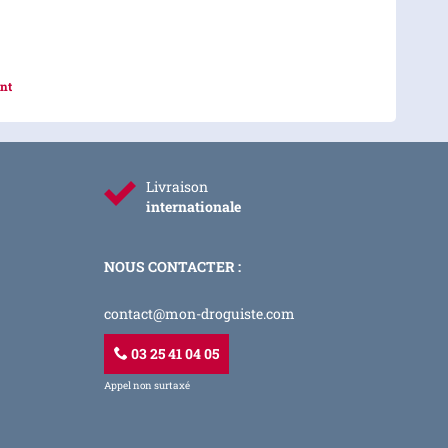
a page
nt
Livraison
internationale
NOUS CONTACTER :
contact@mon-droguiste.com
03 25 41 04 05
Appel non surtaxé