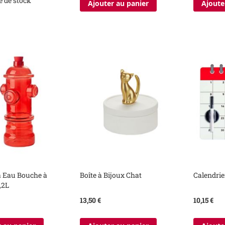
e de stock
Ajouter au panier
Ajoute
 à Eau Bouche à
Boîte à Bijoux Chat
Calendri
,2L
13,50 €
10,15 €