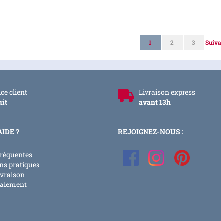
Page
Vous lisez actuellement l
Page
Page
Page
1
2
3
Suiva
ce client
Livraison express
uit
avant 13h
AIDE ?
REJOIGNEZ-NOUS :
fréquentes
ns pratiques
ivraison
paiement