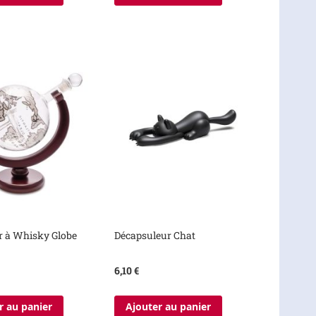
r à Whisky Globe
Décapsuleur Chat
6,10 €
r au panier
Ajouter au panier