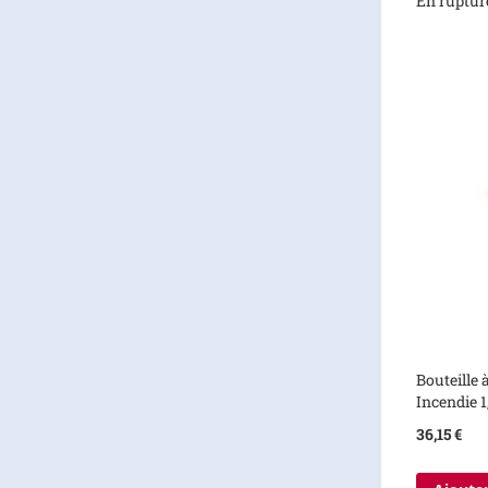
En ruptur
Bouteille
Incendie 1
36,15 €