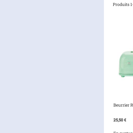
Produits
1
Beurrier R
25,50 €