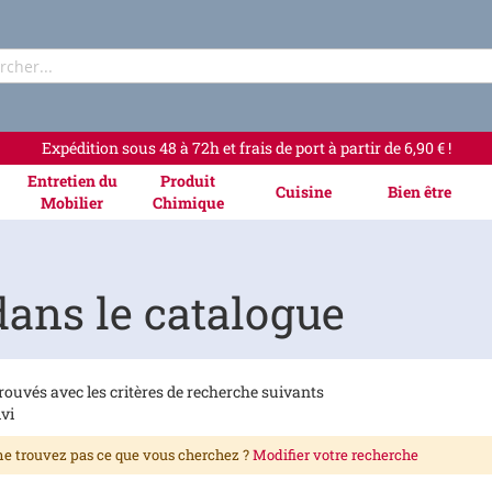
Rechercher
Expédition sous 48 à 72h et frais de port à partir de 6,90 € !
Entretien du
Produit
Cuisine
Bien être
Mobilier
Chimique
ans le catalogue
rouvés avec les critères de recherche suivants
vi
e trouvez pas ce que vous cherchez ?
Modifier votre recherche