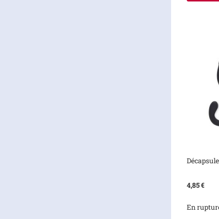
Décapsule
4,85 €
En ruptur