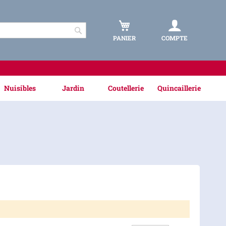
PANIER
COMPTE
Rechercher
Nuisibles
Jardin
Coutellerie
Quincaillerie