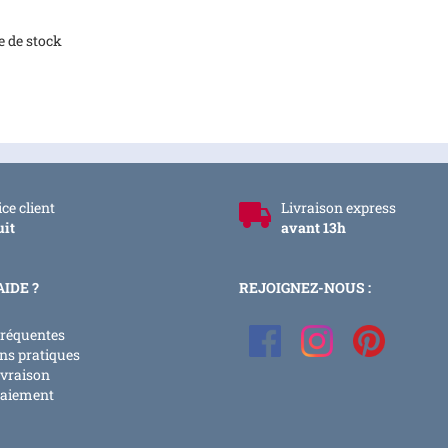
e de stock
ce client
Livraison express
uit
avant 13h
AIDE ?
REJOIGNEZ-NOUS :
fréquentes
ns pratiques
ivraison
paiement