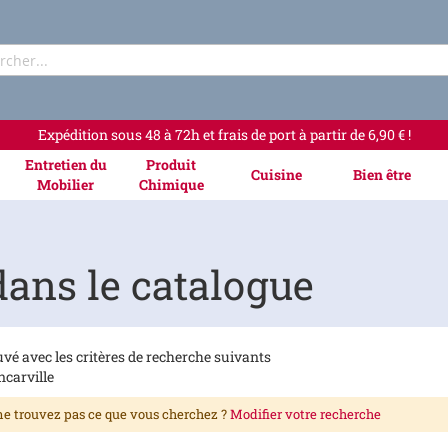
Rechercher
Expédition sous 48 à 72h et frais de port à partir de 6,90 € !
Entretien du
Produit
Cuisine
Bien être
Mobilier
Chimique
ans le catalogue
vé avec les critères de recherche suivants
carville
e trouvez pas ce que vous cherchez ?
Modifier votre recherche