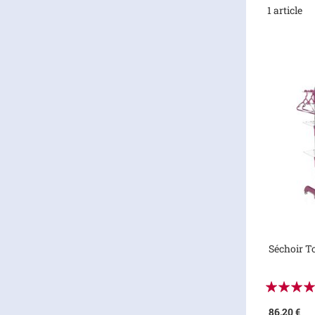
1
article
Séchoir T
Évaluation
100%
86,20 €