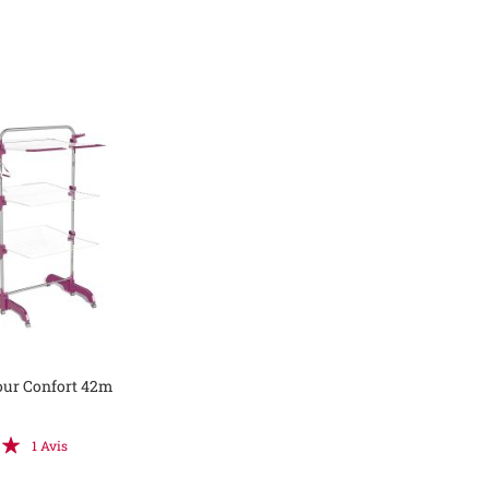
our Confort 42m
:
1
Avis