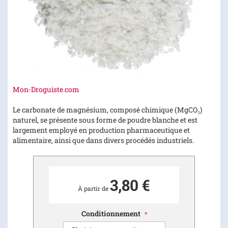
Skip
Mon-Droguiste.com
to
the
Le carbonate de magnésium, composé chimique (MgCO₃)
beginning
naturel, se présente sous forme de poudre blanche et est
of
largement employé en production pharmaceutique et
the
alimentaire, ainsi que dans divers procédés industriels.
images
gallery
3,80 €
À partir de
Conditionnement