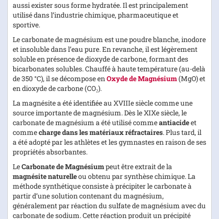
aussi exister sous forme hydratée. Il est principalement
utilisé dans l’industrie chimique, pharmaceutique et
sportive.
Le carbonate de magnésium est une poudre blanche, inodore
et insoluble dans l’eau pure. En revanche, il est légèrement
soluble en présence de dioxyde de carbone, formant des
bicarbonates solubles. Chauffé à haute température (au-delà
de 350 °C), il se décompose en
Oxyde de Magnésium
(MgO) et
en dioxyde de carbone (CO₂).
La magnésite a été identifiée au XVIIIe siècle comme une
source importante de magnésium. Dès le XIXe siècle, le
carbonate de magnésium a été utilisé comme
antiacide
et
comme
charge dans les matériaux réfractaires
. Plus tard, il
a été adopté par les athlètes et les gymnastes en raison de ses
propriétés absorbantes.
Le
Carbonate de Magnésium
peut être extrait de la
magnésite naturelle
ou obtenu par synthèse chimique. La
méthode synthétique consiste à précipiter le carbonate à
partir d’une solution contenant du magnésium,
généralement par réaction du sulfate de magnésium avec du
carbonate de sodium. Cette réaction produit un précipité