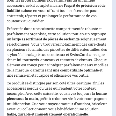
pour les professionnels exigeants. Plus qu’un simple
accessoire, ce kit complet incarne
l’esprit de précision et de
fiabilité suisse
, en vous offrant tout le nécessaire pour
entretenir, réparer et prolonger la performance de vos
couteaux au quotidien.
Présentée dans une caissette compartimentée robuste et
parfaitement organisée, cette solution tout-en-un regroupe
un large assortiment de pièces de rechange
soigneusement
sélectionnées. Vous y trouverez notamment des cure-dents
en plusieurs formats, des pincettes de différentes tailles, des
stylos à bille adaptés aux couteaux et SwissCard, ainsi que
des mini-tournevis, anneaux et ressorts de ciseaux. Chaque
élément est conçu pour s’intégrer parfaitement aux modèles
de la marque, garantissant
une compatibilité optimale
et
une remise en état rapide et efficace de vos outils.
Ce produit se distingue par son côté ultra-pratique : fini les
accessoires perdus ou usés qui rendent votre couteau
incomplet. Avec cette caissette, vous avez toujours
la bonne
pièce sous la main
, prête à redonner vie à votre compagnon
multifonction. Que vous soyez amateur d’outdoor, bricoleur
averti ou collectionneur, vous bénéficiez d’une solution
fiable, durable et immédiatement opérationnelle
.