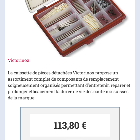
Skip
Victorinox
to
the
La caissette de pièces détachées Victorinox propose un
beginning
assortiment complet de composants de remplacement
of
soigneusement organisés permettant d’entretenir, réparer et
the
prolonger efficacement la durée de vie des couteaux suisses
images
de la marque.
gallery
113,80 €