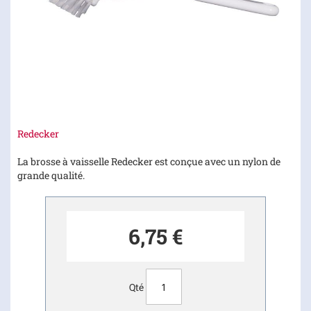
Skip
Redecker
to
the
La brosse à vaisselle Redecker est conçue avec un nylon de
beginning
grande qualité.
of
the
images
6,75 €
gallery
Qté