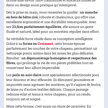
brosse allie savoir-faire traditionnel et efficacité moderne
dans un design aussi pratique qu’intemporel.
Dès la prise en main, vous ressentez la qualité :
un manche
en bois de hêtre ciré
, robuste et chaleureux, qui offre une
excellente ergonomie et une durabilité remarquable. Avec
ses
23,5cm parfaitement équilibrés
, elle assure un geste
fluide et naturel, idéal pour un entretien régulier sans effort.
Sa véritable force réside dans sa conception intelligente.
Grâce à sa
forme en
Croissant
, cette brosse épouse
parfaitement les courbes de votre chapeau, permettant un
nettoyage précis même dans les zones les plus délicates.
Résultat :
un dépoussiérage homogène et respectueux des
fibres
, qui prolonge la vie de vos pièces préférées tout en
conservant leur allure impeccable.
Les
poils en soie claire
sont spécialement sélectionnés pour
leur douceur et leur efficacité. Ils éliminent poussières et
impuretés sans agresser les matières, qu’il s’agisse de feutre,
de laine ou d’autres textiles délicats. Chaque passage
redonne éclat et tenue à votre chapeau, pour un rendu
toujours net et soigné.
Mais cette brosse, c’est aussi un choix de caractère. En