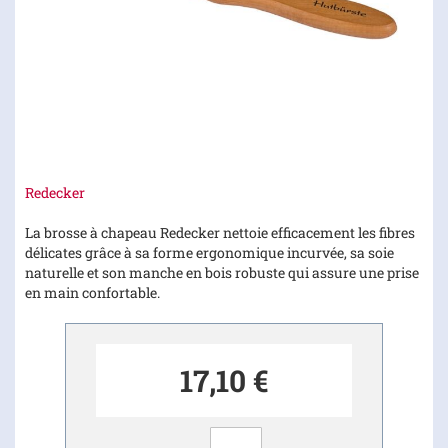
Skip
Redecker
to
the
La brosse à chapeau Redecker nettoie efficacement les fibres
beginning
délicates grâce à sa forme ergonomique incurvée, sa soie
of
naturelle et son manche en bois robuste qui assure une prise
the
en main confortable.
images
gallery
17,10 €