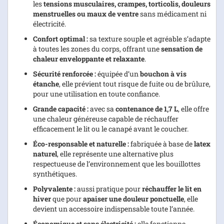
les
tensions musculaires, crampes, torticolis, douleurs
menstruelles ou maux de ventre
sans médicament ni
électricité.
Confort optimal :
sa texture souple et agréable s’adapte
à toutes les zones du corps, offrant une
sensation de
chaleur enveloppante et relaxante
.
Sécurité renforcée :
équipée d’un
bouchon à vis
étanche
, elle prévient tout risque de fuite ou de brûlure,
pour une utilisation en toute confiance.
Grande capacité :
avec sa
contenance de 1,7 L
, elle offre
une chaleur généreuse capable de réchauffer
efficacement le lit ou le canapé avant le coucher.
Éco-responsable et naturelle :
fabriquée à base de
latex
naturel
, elle représente une alternative plus
respectueuse de l’environnement que les bouillottes
synthétiques.
Polyvalente :
aussi pratique pour
réchauffer le lit en
hiver
que pour
apaiser une douleur ponctuelle
, elle
devient un accessoire indispensable toute l’année.
Économique et sans électricité :
elle fonctionne