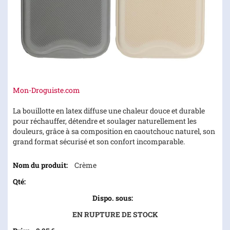
Skip
Mon-Droguiste.com
to
the
La bouillotte en latex diffuse une chaleur douce et durable
beginning
pour réchauffer, détendre et soulager naturellement les
of
douleurs, grâce à sa composition en caoutchouc naturel, son
the
grand format sécurisé et son confort incomparable.
images
Articles
gallery
Crème
du
produit
groupé
EN RUPTURE DE STOCK