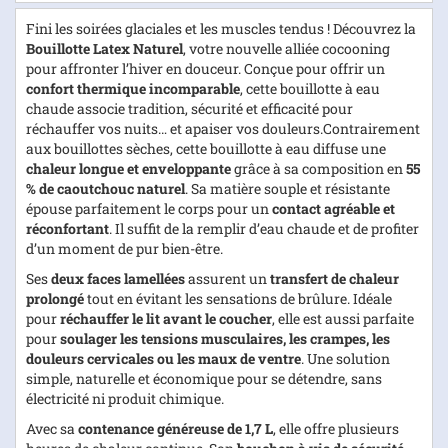
Fini les soirées glaciales et les muscles tendus ! Découvrez la
Bouillotte Latex Naturel
, votre nouvelle alliée cocooning
pour affronter l’hiver en douceur. Conçue pour offrir un
confort thermique incomparable
, cette bouillotte à eau
chaude associe tradition, sécurité et efficacité pour
réchauffer vos nuits… et apaiser vos douleurs.Contrairement
aux bouillottes sèches, cette bouillotte à eau diffuse une
chaleur longue et enveloppante
grâce à sa composition en
55
% de caoutchouc naturel
. Sa matière souple et résistante
épouse parfaitement le corps pour un
contact agréable et
réconfortant
. Il suffit de la remplir d’eau chaude et de profiter
d’un moment de pur bien-être.
Ses
deux faces lamellées
assurent un
transfert de chaleur
prolongé
tout en évitant les sensations de brûlure. Idéale
pour
réchauffer le lit avant le coucher
, elle est aussi parfaite
pour
soulager les tensions musculaires, les crampes, les
douleurs cervicales ou les maux de ventre
. Une solution
simple, naturelle et économique pour se détendre, sans
électricité ni produit chimique.
Avec sa
contenance généreuse de 1,7 L
, elle offre plusieurs